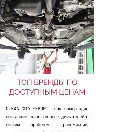
принципах - качестве, цене и сервисе - и
мы гордимся своей приверженностью этим
принципам каждый день. Мы
предоставляем первоклассный сервис
каждому клиенту и всегда готовы
удовлетворить все ваши потребности.
Свяжитесь с нами по любым вопросам.
ТОП БРЕНДЫ ПО
ДОСТУПНЫМ ЦЕНАМ
CLEAN CITY EXPORT - ваш номер один
поставщик качественных двигателей с
низким пробегом, трансмиссий,